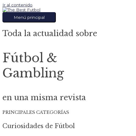
Ir al contenido
Menú principal
Toda la actualidad sobre
Fútbol &
Gambling
en una misma revista
PRINCIPALES CATEGORÍAS
Curiosidades de Fútbol