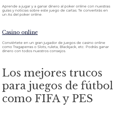
Aprende a jugar y a ganar dinero al poker online con nuestras
guías y noticias sobre este juego de cartas. Te convertirás en
un As del poker online.
Casino online
Conviértete en un gran jugador de juegos de casino online
como Tragaperras o Slots, ruleta, Blackjack, etc. Podrás ganar
dinero con todos nuestros consejos.
Los mejores trucos
para juegos de fútbol
como FIFA y PES