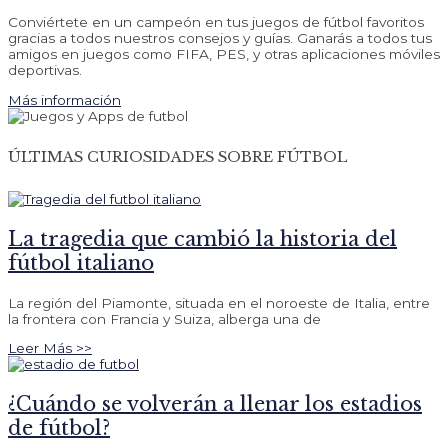
Conviértete en un campeón en tus juegos de fútbol favoritos
gracias a todos nuestros consejos y guías. Ganarás a todos tus
amigos en juegos como FIFA, PES, y otras aplicaciones móviles
deportivas.
Más información
ÚLTIMAS CURIOSIDADES SOBRE FÚTBOL
La tragedia que cambió la historia del
fútbol italiano
La región del Piamonte, situada en el noroeste de Italia, entre
la frontera con Francia y Suiza, alberga una de
Leer Más >>
¿Cuándo se volverán a llenar los estadios
de fútbol?