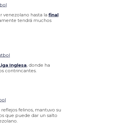
tar venezolano hasta la
final
guramente tendrá muchos
Liga Inglesa
, donde ha
os contrincantes.
reflejos felinos, mantuvo su
 los que puede dar un salto
zolano.