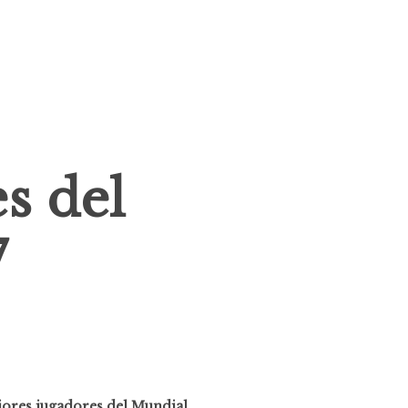
s del
7
jores jugadores del Mundial