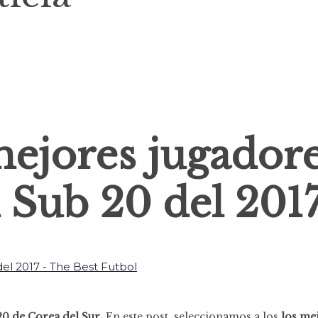
ejores jugadore
 Sub 20 del 201
0 de Corea del Sur
. En este post, seleccionamos a los
los me