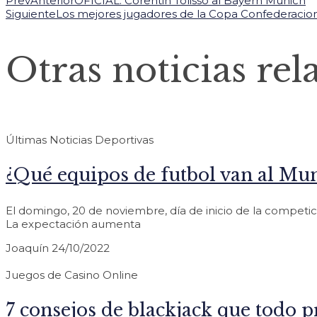
Prev
Anterior
OFICIAL: Corentin Tolisso al Bayern Munich
Siguiente
Los mejores jugadores de la Copa Confederacio
Otras noticias rel
Últimas Noticias Deportivas
¿Qué equipos de futbol van al Mun
El domingo, 20 de noviembre, día de inicio de la competic
La expectación aumenta
Joaquín
24/10/2022
Juegos de Casino Online
7 consejos de blackjack que todo p