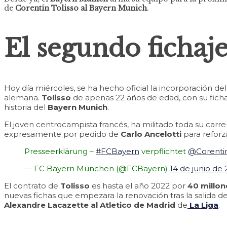
de
Corentin Tolisso al Bayern Munich
.
El segundo fichaj
Hoy día miércoles, se ha hecho oficial la incorporación de
alemana.
Tolisso
de apenas 22 años de edad, con su fich
historia del
Bayern Munich
.
El joven centrocampista francés, ha militado toda su carre
expresamente por pedido de
Carlo Ancelotti
para reforz
Presseerklärung –
#FCBayern
verpflichtet
@Corentin
— FC Bayern München (@FCBayern)
14 de junio de 
El contrato de
Tolisso
es hasta el año 2022 por
40 millon
nuevas fichas que empezara la renovación tras la salida d
Alexandre Lacazette al Atletico de Madrid
de
La Liga
.