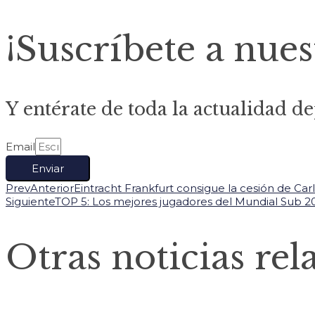
¡Suscríbete a nues
Y entérate de toda la actualidad de
Email
Enviar
Prev
Anterior
Eintracht Frankfurt consigue la cesión de Car
Siguiente
TOP 5: Los mejores jugadores del Mundial Sub 20
Otras noticias rel