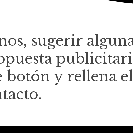
rnos, sugerir algun
opuesta publicitari
e botón y rellena el
tacto.