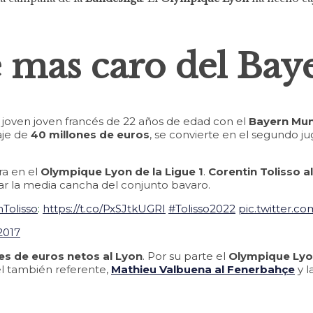
e mas caro del Bay
l joven joven francés de 22 años de edad con el
Bayern Mun
aje de
40 millones de euros
, se convierte en el segundo j
ra en el
Olympique Lyon de la Ligue 1
.
Corentin Tolisso a
ar la media cancha del conjunto bavaro.
Tolisso
:
https://t.co/PxSJtkUGRI
#Tolisso2022
pic.twitter.c
2017
es de euros netos al Lyon
. Por su parte el
Olympique Ly
el también referente,
Mathieu Valbuena al Fenerbahçe
y l