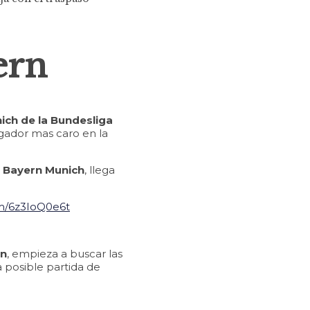
ern
ich de la Bundesliga
ugador mas caro en la
l Bayern Munich
, llega
om/6z3IoQ0e6t
on
, empieza a buscar las
a posible partida de