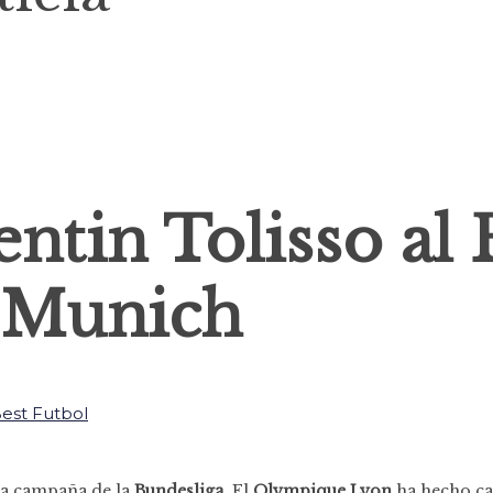
ntin Tolisso al
Munich
ma campaña de la
Bundesliga
. El
Olympique Lyon
ha hecho caj