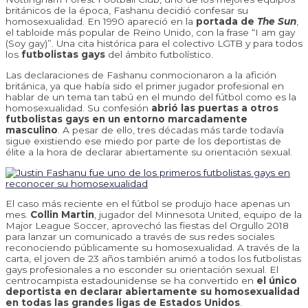
británicos de la época, Fashanu decidió confesar su
homosexualidad. En 1990 apareció en la
portada de
The Sun
,
el tabloide más popular de Reino Unido, con la frase “I am gay
(Soy gay)”. Una cita histórica para el colectivo LGTB y para todos
los
futbolistas gays
del ámbito futbolístico.
Las declaraciones de Fashanu conmocionaron a la afición
británica, ya que había sido el primer jugador profesional en
hablar de un tema tan tabú en el mundo del fútbol como es la
homosexualidad. Su confesión
abrió las puertas a otros
futbolistas gays en un entorno marcadamente
masculino
. A pesar de ello, tres décadas más tarde todavía
sigue existiendo ese miedo por parte de los deportistas de
élite a la hora de declarar abiertamente su orientación sexual.
El caso más reciente en el fútbol se produjo hace apenas un
mes.
Collin Martin
, jugador del Minnesota United, equipo de la
Major League Soccer, aprovechó las fiestas del Orgullo 2018
para lanzar un comunicado a través de sus redes sociales
reconociendo públicamente su homosexualidad. A través de la
carta, el joven de 23 años también animó a todos los futbolistas
gays profesionales a no esconder su orientación sexual. El
centrocampista estadounidense se ha convertido en
el único
deportista en declarar abiertamente su homosexualidad
en todas las grandes ligas de Estados Unidos
.