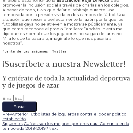
El árbitro español fundó la
asociación Roja Directa
para
promover la inclusión social a través de charlas en los colegios.
A pesar de todo, tuvo que dejar el arbitraje durante una
temporada por la presión vivida en los campos de fútbol. Una
situación que resume perfectamente la razón por la que los
futbolistas gays no se atreven a mostrarse públicamente, ya
que como reconoce el propio Tomillero: “Andrés Iniesta me
dijo que es normal que los jugadores no salgan del armario.
Mira lo que te pasa a ti, imagínate lo que nos pasaría a
nosotros”.
Fuente de las imágenes: Twitter
¡Suscríbete a nuestra Newsletter!
Y entérate de toda la actualidad deportiva
y de juegos de azar
Email
Enviar
Prev
Anterior
Futbolistas de izquierdas contra el poder político
establecido
Siguiente
¿Cuáles son los mejores porteros para Comunio en la
temporada 2018-2019?
Next