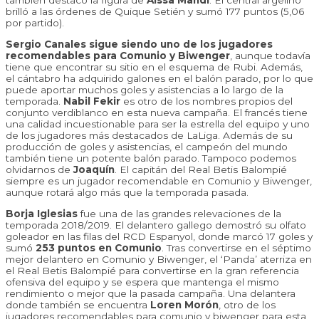
también destacó la figura de
Aissa Mandi
. El central argelino
brilló a las órdenes de Quique Setién y sumó 177 puntos (5,06
por partido).
Sergio Canales sigue siendo uno de los jugadores
recomendables para Comunio y Biwenger
, aunque todavía
tiene que encontrar su sitio en el esquema de Rubi. Además,
el cántabro ha adquirido galones en el balón parado, por lo que
puede aportar muchos goles y asistencias a lo largo de la
temporada.
Nabil Fekir
es otro de los nombres propios del
conjunto verdiblanco en esta nueva campaña. El francés tiene
una calidad incuestionable para ser la estrella del equipo y uno
de los jugadores más destacados de LaLiga. Además de su
producción de goles y asistencias, el campeón del mundo
también tiene un potente balón parado. Tampoco podemos
olvidarnos de
Joaquín
. El capitán del Real Betis Balompié
siempre es un jugador recomendable en Comunio y Biwenger,
aunque rotará algo más que la temporada pasada.
Borja Iglesias
fue una de las grandes relevaciones de la
temporada 2018/2019. El delantero gallego demostró su olfato
goleador en las filas del RCD Espanyol, donde marcó 17 goles y
sumó
253 puntos en Comunio
. Tras convertirse en el séptimo
mejor delantero en Comunio y Biwenger, el ‘Panda’ aterriza en
el Real Betis Balompié para convertirse en la gran referencia
ofensiva del equipo y se espera que mantenga el mismo
rendimiento o mejor que la pasada campaña. Una delantera
donde también se encuentra
Loren Morón
, otro de los
jugadores recomendables para comunio y biwenger para esta