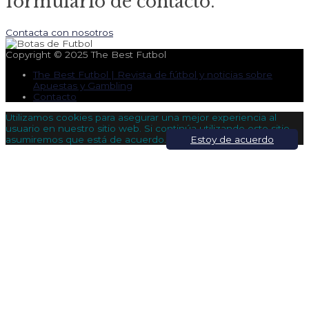
formulario de contacto.
Contacta con nosotros
Copyright © 2025
The Best Futbol
The Best Futbol | Revista de fútbol y noticias sobre
Apuestas y Gambling
Contacto
Utilizamos cookies para asegurar una mejor experiencia al
usuario en nuestro sitio web. Si continúa utilizando este sitio,
asumiremos que está de acuerdo.
Estoy de acuerdo