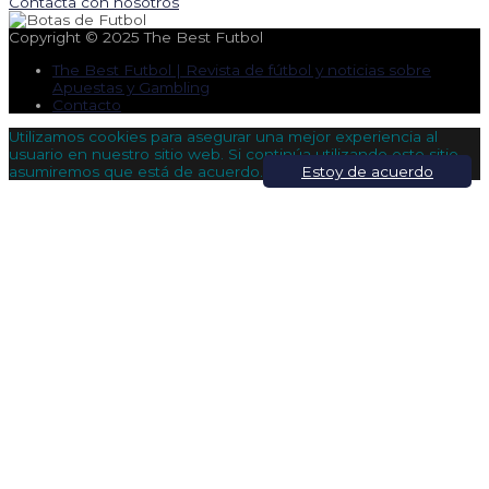
Contacta con nosotros
Copyright © 2025
The Best Futbol
The Best Futbol | Revista de fútbol y noticias sobre
Apuestas y Gambling
Contacto
Utilizamos cookies para asegurar una mejor experiencia al
usuario en nuestro sitio web. Si continúa utilizando este sitio,
asumiremos que está de acuerdo.
Estoy de acuerdo