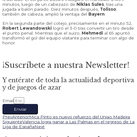
minutos, luego de un cabezazo de
Niklas Sules
, tras una
jugada a balón parado. Diez minutos después,
Tolisso
,
también de cabeza, amplió la ventaja del
Bayern
.
En la segunda parte del cotejo, precisamente en el minuto 52,
Robert Lewandowski
logró el 3-0 tras convertir un tiro desde
el punto penal. Mientras que el suizo,
Mehmedi
al 65 apuntó
transformó el gol del equipo visitante para terminar con algo de
honor.
¡Suscríbete a nuestra Newsletter!
Y entérate de toda la actualidad deportiva
y de juegos de azar
Email
Enviar
Prev
Anterior
Mica Pinto es nuevo refuerzo del Uniao Madeira
Siguiente
Valencia logra ganar a Las Palmas en el regreso de La
Liga de España
Next