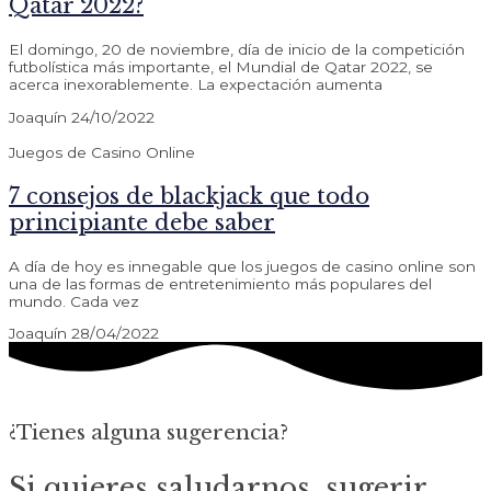
Qatar 2022?
El domingo, 20 de noviembre, día de inicio de la competición
futbolística más importante, el Mundial de Qatar 2022, se
acerca inexorablemente. La expectación aumenta
Joaquín
24/10/2022
Juegos de Casino Online
7 consejos de blackjack que todo
principiante debe saber
A día de hoy es innegable que los juegos de casino online son
una de las formas de entretenimiento más populares del
mundo. Cada vez
Joaquín
28/04/2022
¿Tienes alguna sugerencia?
Si quieres saludarnos, sugerir