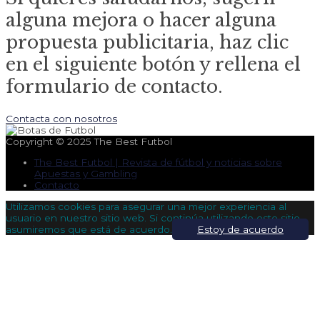
alguna mejora o hacer alguna
propuesta publicitaria, haz clic
en el siguiente botón y rellena el
formulario de contacto.
Contacta con nosotros
Copyright © 2025
The Best Futbol
The Best Futbol | Revista de fútbol y noticias sobre
Apuestas y Gambling
Contacto
Utilizamos cookies para asegurar una mejor experiencia al
usuario en nuestro sitio web. Si continúa utilizando este sitio,
asumiremos que está de acuerdo.
Estoy de acuerdo