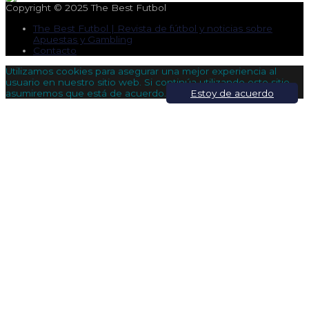
Copyright © 2025
The Best Futbol
The Best Futbol | Revista de fútbol y noticias sobre
Apuestas y Gambling
Contacto
Utilizamos cookies para asegurar una mejor experiencia al
usuario en nuestro sitio web. Si continúa utilizando este sitio,
asumiremos que está de acuerdo.
Estoy de acuerdo