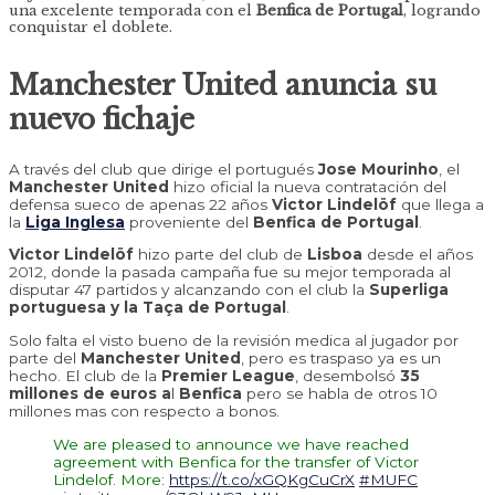
una excelente temporada con el
Benfica de Portugal
, logrando
conquistar el doblete.
Manchester United anuncia su
nuevo fichaje
A través del club que dirige el portugués
Jose Mourinho
, el
Manchester United
hizo oficial la nueva contratación del
defensa sueco de apenas 22 años
Victor Lindelöf
que llega a
la
Liga Inglesa
proveniente del
Benfica de Portugal
.
Victor Lindelöf
hizo parte del club de
Lisboa
desde el años
2012, donde la pasada campaña fue su mejor temporada al
disputar 47 partidos y alcanzando con el club la
Superliga
portuguesa y la Taça de Portugal
.
Solo falta el visto bueno de la revisión medica al jugador por
parte del
Manchester United
, pero es traspaso ya es un
hecho. El club de la
Premier League
, desembolsó
35
millones de euros a
l
Benfica
pero se habla de otros 10
millones mas con respecto a bonos.
We are pleased to announce we have reached
agreement with Benfica for the transfer of Victor
Lindelof. More:
https://t.co/xGQKgCuCrX
#MUFC