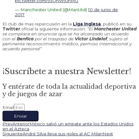
pic.twitter.com/93QhW9JnMU
— Manchester United (@ManUtd)
10 de junio de
2017
El club de mas repercusión en la
Liga Inglesa
, publicó en su
Twitter
oficial la siguiente información;
“El
Manchester United
se complace en anunciar que se ha alcanzado un acuerdo
con el
Benfica
por el traspaso de
Victor Lindelof
, sujeto al
pertinente reconocimiento médico, permiso internacional y
acuerdo personal”
¡Suscríbete a nuestra Newsletter!
Y entérate de toda la actualidad deportiva
y de juegos de azar
Email
Enviar
Prev
Anterior
México salvó un empate ante los Estados Unidos
en el Azteca
Siguiente
André Silva lleva sus goles al AC Milan
Next