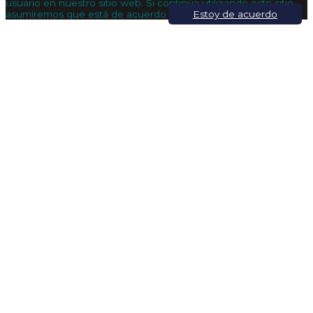
usuario en nuestro sitio web. Si continúa utilizando este sitio,
asumiremos que está de acuerdo.
Estoy de acuerdo