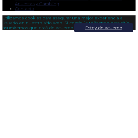
Apuestas y Gambling
Contacto
Utilizamos cookies para asegurar una mejor experiencia al
usuario en nuestro sitio web. Si continúa utilizando este sitio,
asumiremos que está de acuerdo.
Estoy de acuerdo