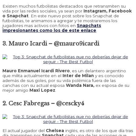
Existen muchos futbolistas destacados que retransmiten su
vida por las redes sociales, ya sean por
Instagram, Facebook
o Snapchat
. En este nuevo post sobre los Snapchat de
futbolistas, te animamos a agregar y te mostraremos los
jugadores mas activos con fotos en
Snapchats
impresionantes como los de este enlace
.
3. Mauro Icardi – @mauro9icardi
Mauro Enmanuel Icardi Rivero
, es un delantero argentino
que milita actualmente en el
Inter de Milan
y es conocido
además de sus goles, por su vida polémica fuera de las
canchas con su actual esposa
Wanda Nara,
ex esposa de su
mejor amigo
Maxi Lopez
.
2. Cesc Fabregas – @cescky4
El actual jugador del
Chelsea
inglés, es otro de los que día tras
día, transmiten por
Snapchat
cada una de las acciones que