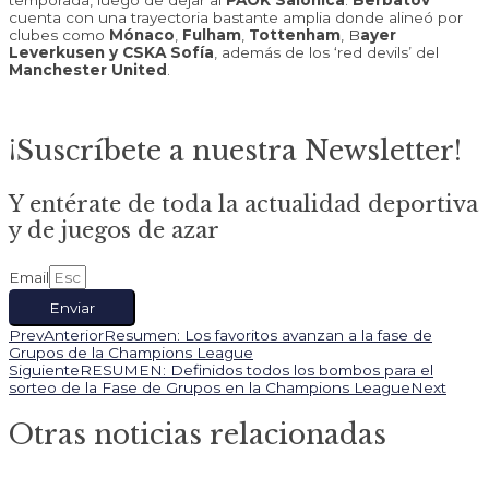
temporada, luego de dejar al
PAOK Salónica
.
Berbatov
cuenta con una trayectoria bastante amplia donde alineó por
clubes como
Mónaco
,
Fulham
,
Tottenham
, B
ayer
Leverkusen y CSKA Sofía
, además de los ‘red devils’ del
Manchester United
.
¡Suscríbete a nuestra Newsletter!
Y entérate de toda la actualidad deportiva
y de juegos de azar
Email
Enviar
Prev
Anterior
Resumen: Los favoritos avanzan a la fase de
Grupos de la Champions League
Siguiente
RESUMEN: Definidos todos los bombos para el
sorteo de la Fase de Grupos en la Champions League
Next
Otras noticias relacionadas