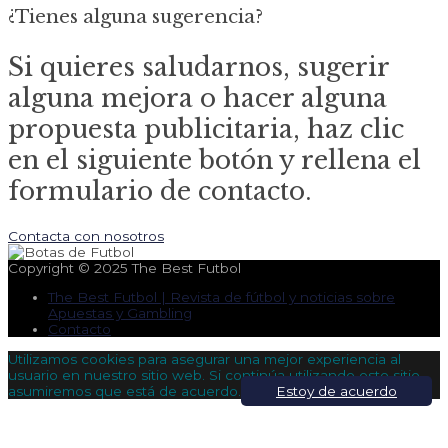
¿Tienes alguna sugerencia?
Si quieres saludarnos, sugerir
alguna mejora o hacer alguna
propuesta publicitaria, haz clic
en el siguiente botón y rellena el
formulario de contacto.
Contacta con nosotros
Copyright © 2025
The Best Futbol
The Best Futbol | Revista de fútbol y noticias sobre
Apuestas y Gambling
Contacto
Utilizamos cookies para asegurar una mejor experiencia al
usuario en nuestro sitio web. Si continúa utilizando este sitio,
asumiremos que está de acuerdo.
Estoy de acuerdo