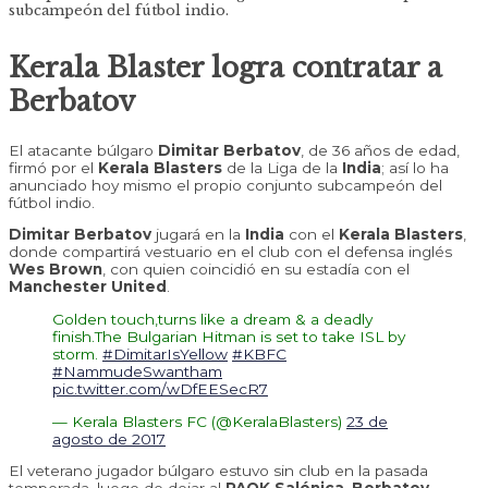
subcampeón del fútbol indio.
Kerala Blaster logra contratar a
Berbatov
El atacante búlgaro
Dimitar Berbatov
, de 36 años de edad,
firmó por el
Kerala Blasters
de la Liga de la
India
; así lo ha
anunciado hoy mismo el propio conjunto subcampeón del
fútbol indio.
Dimitar Berbatov
jugará en la
India
con el
Kerala Blasters
,
donde compartirá vestuario en el club con el defensa inglés
Wes Brown
, con quien coincidió en su estadía con el
Manchester United
.
Golden touch,turns like a dream & a deadly
finish.The Bulgarian Hitman is set to take ISL by
storm.
#DimitarIsYellow
#KBFC
#NammudeSwantham
pic.twitter.com/wDfEESecR7
— Kerala Blasters FC (@KeralaBlasters)
23 de
agosto de 2017
El veterano jugador búlgaro estuvo sin club en la pasada