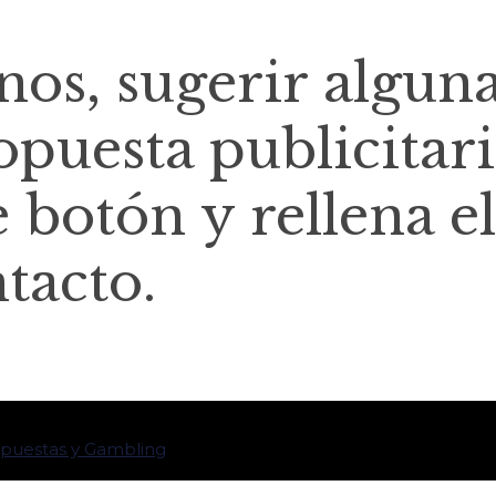
rnos, sugerir algun
opuesta publicitari
e botón y rellena el
tacto.
 Apuestas y Gambling