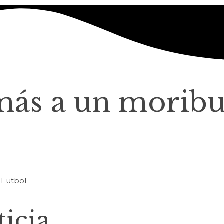
más a un morib
icia