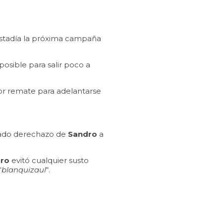
 estadía la próxima campaña
posible para salir poco a
jor remate para adelantarse
stado derechazo de
Sandro
a
ro
evitó cualquier susto
“
blanquizaul
“.