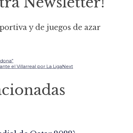
tra Newsletter!
portiva y de juegos de azar
adona”
nte el Villarreal por La Liga
Next
acionadas