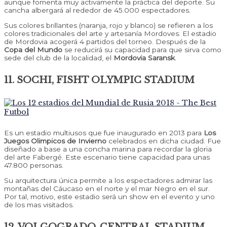
aunque fomenta muy activamente la práctica del deporte. Su
cancha albergará al rededor de 45.000 espectadores.
Sus colores brillantes (naranja, rojo y blanco) se refieren a los
colores tradicionales del arte y artesanía Mordoves. El estadio
de Mordovia acogerá 4 partidos del torneo. Después de la
Copa del Mundo
se reducirá su capacidad para que sirva como
sede del club de la localidad, el
Mordovia Saransk
.
11. SOCHI, FISHT OLYMPIC STADIUM
Es un estadio multiusos que fue inaugurado en 2013 para
Los
Juegos Olimpicos de Invierno
celebrados en dicha ciudad. Fue
diseñado a base a una concha marina para recordar la gloria
del arte Fabergé. Este escenario tiene capacidad para unas
47.800 personas.
Su arquitectura única permite a los espectadores admirar las
montañas del Cáucaso en el norte y el mar Negro en el sur.
Por tal, motivo, este estadio será un show en el evento y uno
de los mas visitados.
12. VOLGOGRADO, CENTRAL STADIUM