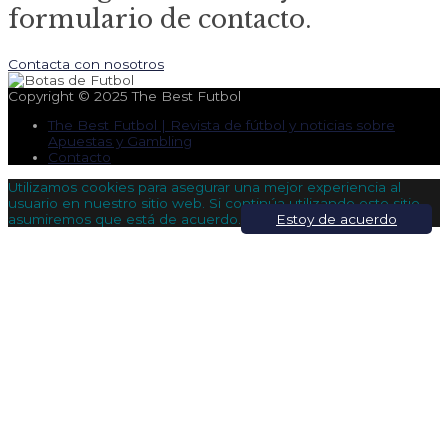
formulario de contacto.
Contacta con nosotros
Copyright © 2025
The Best Futbol
The Best Futbol | Revista de fútbol y noticias sobre
Apuestas y Gambling
Contacto
Utilizamos cookies para asegurar una mejor experiencia al
usuario en nuestro sitio web. Si continúa utilizando este sitio,
asumiremos que está de acuerdo.
Estoy de acuerdo