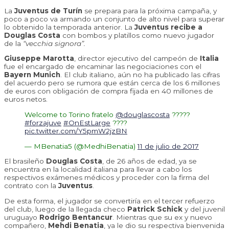
La
Juventus de Turín
se prepara para la próxima campaña, y
poco a poco va armando un conjunto de alto nivel para superar
lo obtenido la temporada anterior. La
Juventus recibe a
Douglas Costa
con bombos y platillos como nuevo jugador
de la
“vecchia signora”.
Giuseppe Marotta
, director ejecutivo del campeón de
Italia
fue el encargado de encaminar las negociaciones con el
Bayern Munich
. El club italiano, aún no ha publicado las cifras
del acuerdo pero se rumora que están cerca de los 6 millones
de euros con obligación de compra fijada en 40 millones de
euros netos.
Welcome to Torino fratelo
@douglascosta
?????
#forzajuve
#OnEstLarge
????
pic.twitter.com/Y5pmW2jzBN
— MBenatia5 (@MedhiBenatia)
11 de julio de 2017
El brasileño
Douglas Costa
, de 26 años de edad, ya se
encuentra en la localidad italiana para llevar a cabo los
respectivos exámenes médicos y proceder con la firma del
contrato con la
Juventus
.
De esta forma, el jugador se convertiría en el tercer refuerzo
del club, luego de la llegada checo
Patrick Schick
y del juvenil
uruguayo
Rodrigo Bentancur
. Mientras que su ex y nuevo
compañero,
Mehdi Benatia
, ya le dio su respectiva bienvenida