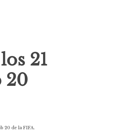
 los 21
b 20
b 20 de la FIFA.