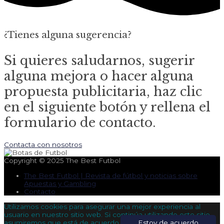
¿Tienes alguna sugerencia?
Si quieres saludarnos, sugerir
alguna mejora o hacer alguna
propuesta publicitaria, haz clic
en el siguiente botón y rellena el
formulario de contacto.
Contacta con nosotros
Copyright © 2025
The Best Futbol
The Best Futbol | Revista de fútbol y noticias sobre
Apuestas y Gambling
Contacto
Utilizamos cookies para asegurar una mejor experiencia al
usuario en nuestro sitio web. Si continúa utilizando este sitio,
asumiremos que está de acuerdo.
Estoy de acuerdo