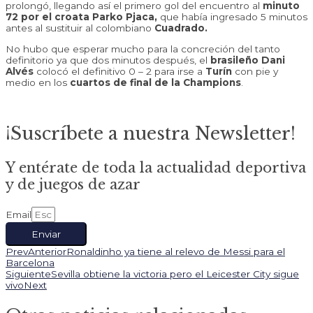
prolongó, llegando así el primero gol del encuentro al
minuto
72 por el croata Parko Pjaca,
que había ingresado 5 minutos
antes al sustituir al colombiano
Cuadrado.
No hubo que esperar mucho para la concreción del tanto
definitorio ya que dos minutos después, el
brasileño Dani
Alvés
colocó el definitivo 0 – 2 para irse a
Turín
con pie y
medio en los
cuartos de final de la Champions
.
¡Suscríbete a nuestra Newsletter!
Y entérate de toda la actualidad deportiva
y de juegos de azar
Email
Enviar
Prev
Anterior
Ronaldinho ya tiene al relevo de Messi para el
Barcelona
Siguiente
Sevilla obtiene la victoria pero el Leicester City sigue
vivo
Next