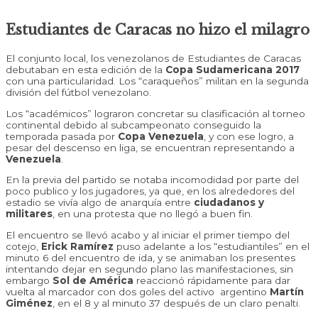
Estudiantes de Caracas no hizo el milagro
El conjunto local, los venezolanos de Estudiantes de Caracas
debutaban en esta edición de la
Copa Sudamericana 2017
con una particularidad. Los “caraqueños” militan en la segunda
división del fútbol venezolano.
Los “académicos” lograron concretar su clasificación al torneo
continental debido al subcampeonato conseguido la
temporada pasada por
Copa Venezuela
, y con ese logro, a
pesar del descenso en liga, se encuentran representando a
Venezuela
.
En la previa del partido se notaba incomodidad por parte del
poco publico y los jugadores, ya que, en los alrededores del
estadio se vivía algo de anarquía entre
ciudadanos y
militares
, en una protesta que no llegó a buen fin.
El encuentro se llevó acabo y al iniciar el primer tiempo del
cotejo,
Erick Ramírez
puso adelante a los “estudiantiles” en el
minuto 6 del encuentro de ida, y se animaban los presentes
intentando dejar en segundo plano las manifestaciones, sin
embargo
Sol de América
reaccionó rápidamente para dar
vuelta al marcador con dos
goles del activo
argentino
Martín
Giménez
, en el 8 y al minuto 37 después de un claro penalti.