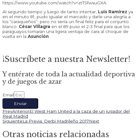
https://www.youtube.com/watch?v=ztTSfwsuGXA
Al segundo tiempo y luego de tanto intentar,
Luis Ramírez
ya
en el minuto 81, pudo igualar el marcado y darle una alegría a
los “caraqueños”; pero no sería un final feliz para el conjunto
blanco.
César
Villagra
en el 89 puso el 2-3 final para que los
paraguayos tomaran una ligera ventaja de cara al choque de
vuelta en la
Asunción
.
¡Suscríbete a nuestra Newsletter!
Y entérate de toda la actualidad deportiva
y de juegos de azar
Email
Enviar
Prev
Anterior
El West Ham United a la caza de un jugador del
Real Madrid
Siguiente
La Previa: Derbi Madrileño 2017
Next
Otras noticias relacionadas