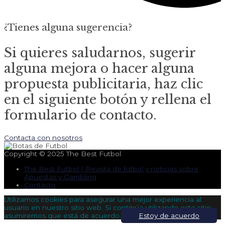
¿Tienes alguna sugerencia?
Si quieres saludarnos, sugerir
alguna mejora o hacer alguna
propuesta publicitaria, haz clic
en el siguiente botón y rellena el
formulario de contacto.
Contacta con nosotros
Copyright © 2025
The Best Futbol
The Best Futbol | Revista de fútbol y noticias sobre
Apuestas y Gambling
Contacto
Utilizamos cookies para asegurar una mejor experiencia al
usuario en nuestro sitio web. Si continúa utilizando este sitio,
asumiremos que está de acuerdo.
Estoy de acuerdo