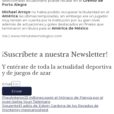
seleccionado ecuatoriano puede recalar en el
Gremio de
Porto Alegre
.
Michael Arroyo
no había podido recuperar la titularidad en el
América
las últimas temporadas, sin embargo era un jugador
muy tenido en cuenta por la institución por su gran nivel,
además de actuaciones y goles destacados en finales que
terminaron en títulos para el
América de México
.
Vía | www.minutotecnologico.com
¡Suscríbete a nuestra Newsletter!
Y entérate de toda la actualidad deportiva
y de juegos de azar
Email
Enviar
Prev
Anterior
25 millones pagó el Mónaco de Francia por el
joven belga Youri Tielemans
Siguiente
El adiós de Edwin Cardona de los Rayados de
Monterrey mexicanos
Next