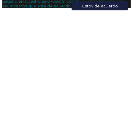
usuario en nuestro sitio web. Si continúa utilizando este sitio,
asumiremos que está de acuerdo.
Estoy de acuerdo