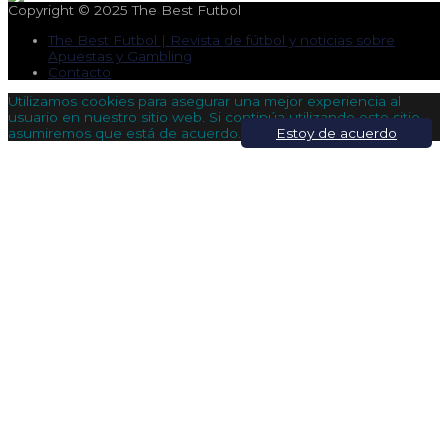
Copyright © 2025
The Best Futbol
The Best Futbol | Revista de fútbol y noticias sobre
Apuestas y Gambling
Contacto
Utilizamos cookies para asegurar una mejor experiencia al
usuario en nuestro sitio web. Si continúa utilizando este sitio,
asumiremos que está de acuerdo.
Estoy de acuerdo