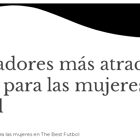
gadores más atra
d para las mujere
l